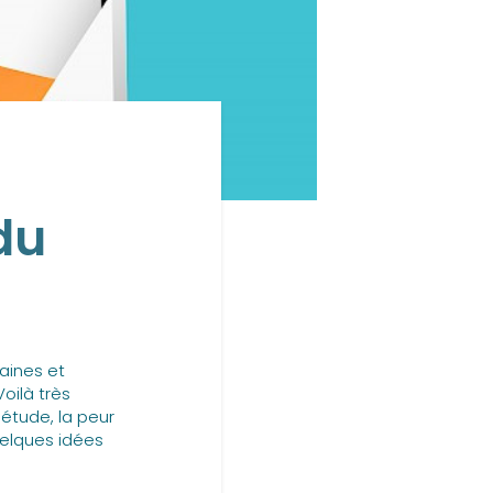
du
aines et
Voilà très
iétude, la peur
uelques idées