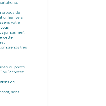
Smartphone.
 à propos de
t un lien vers
ssens votre
 vous
us jamais rien".
ue cette
est
 comprends très
vidéo ou photo
s" ou "Achetez
ations de
'achat, sans