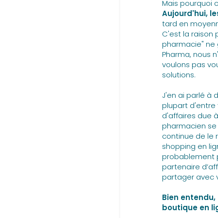
Mais pourquoi c
Aujourd'hui, l
tard en moyenne
C'est la raison
pharmacie" ne g
Pharma, nous n'
voulons pas vo
solutions.
J'en ai parlé à
plupart d'entre
d'affaires due à
pharmacien se 
continue de le 
shopping en lign
probablement p
partenaire d’af
partager avec vo
Bien entendu,
boutique en li