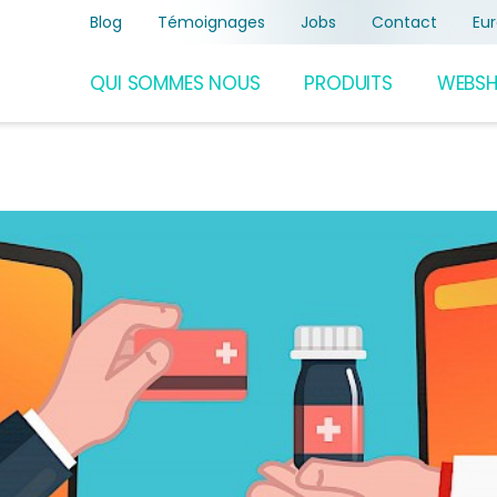
Blog
Témoignages
Jobs
Contact
Eu
QUI SOMMES NOUS
PRODUITS
WEBS
Fleurs de
Bach
Miradent
Mörser