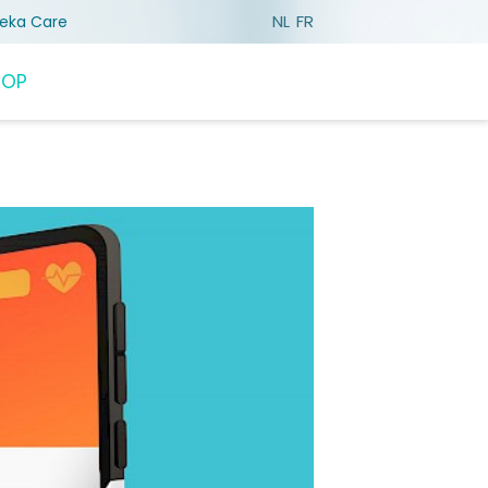
NL
FR
reka Care
HOP