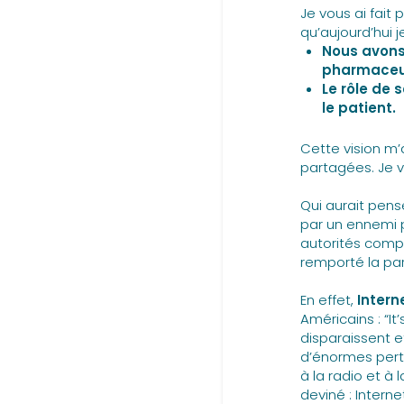
Je vous ai fait 
qu’aujourd’hui j
Nous avons
pharmaceut
Le rôle de
le patient.
Cette vision m’
partagées. Je 
Qui aurait pens
par un ennemi p
autorités compé
remporté la par
En effet,
Intern
Américains : “I
disparaissent e
d’énormes pertes
à la radio et à 
deviné : Intern