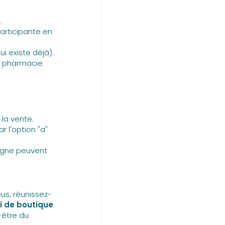
.
articipante en
i existe déjà).
ur pharmacie
la vente.
 l'option "a"
ligne peuvent
us, réunissez-
i de boutique
-être du