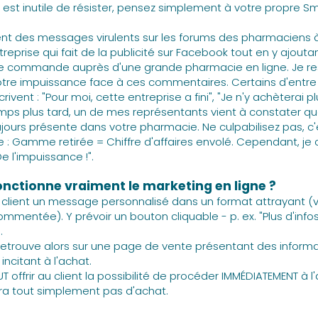
Il est inutile de résister, pensez simplement à votre propre 
vent des messages virulents sur les forums des pharmaciens
ntreprise qui fait de la publicité sur Facebook tout en y ajoutan
de commande auprès d'une grande pharmacie en ligne. Je re
votre impuissance face à ces commentaires. Certains d'entre
rivent : "Pour moi, cette entreprise a fini", "Je n'y achèterai pl
temps plus tard, un de mes représentants vient à constater q
urs présente dans votre pharmacie. Ne culpabilisez pas, c'
 : Gamme retirée = Chiffre d'affaires envolé. Cependant, je
De l'impuissance !".
ctionne vraiment le marketing en ligne ?
 client un message personnalisé dans un format attrayant (
ommentée). Y prévoir un bouton cliquable - p. ex. "Plus d'info
.
 retrouve alors sur une page de vente présentant des inform
incitant à l'achat.
AUT offrir au client la possibilité de procéder IMMÉDIATEMENT à l
aura tout simplement pas d'achat.