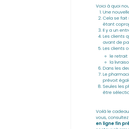
Voici à quoi no
Une nouvelle
Cela se fait
étant coprop
Il y a un en
Les clients 
avant de pas
Les clients o
le retrai
la livrais
Dans les deu
Le pharmacie
prévoit égal
Seules les 
être sélect
Voilà le cadea
vous, consultez
en ligne fin pr