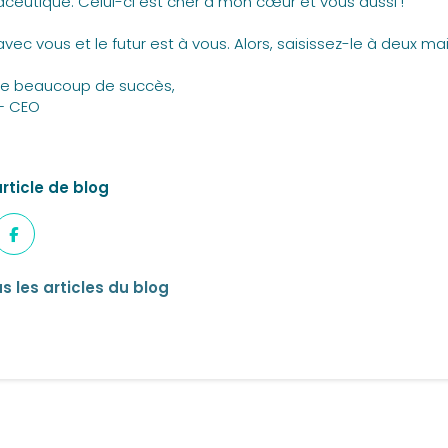
eutique. Celui-ci est cher à mon cœur et vous aussi !
vec vous et le futur est à vous. Alors, saisissez-le à deux mai
te beaucoup de succès,
– CEO
rticle de blog
s les articles du blog