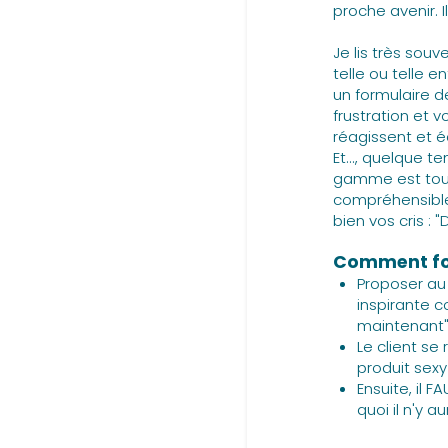
proche avenir. 
Je lis très sou
telle ou telle e
un formulaire 
frustration et 
réagissent et éc
Et..., quelque 
gamme est toujo
compréhensible
bien vos cris : "
Comment fon
Proposer au
inspirante c
maintenant"
Le client se
produit sexy 
Ensuite, il F
quoi il n'y 