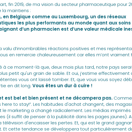
part, fin 2019, de ma vision du secteur pharmaceutique pour 20
e la maintiens :
, en Belgique comme au Luxembourg, un des réseaux
iques les plus performants au monde quant aux soins 
 soignant d’un pharmacien est d’une valeur médicale in
a valu d’innombrables réactions positives et mes représenta
vous en remercie chaleureusement car elles m’ont vraiment 
é à ce moment-là que, deux mois plus tard, notre pays sera
lus petit qu'un grain de sable. Et oui, j’estime effectivement 
tentes vous ont laissé tomber. Et, que vous vous soyez débr
tie en dit long.
Vous êtes un dur à cuire !
et est bel et bien présent et ne décampera pas.
Comme l
t’s here to stay!”. Les habitudes d'achat changent, des magas
t le marketing a changé radicalement. Les médias imprimés 
 (il suffit de penser à la publicité dans les pages jaunes). Au
la télévision d'encaisser les pertes. Et, qui est le grand gagna
et. Et cette tendance se développera tout particulièrement d