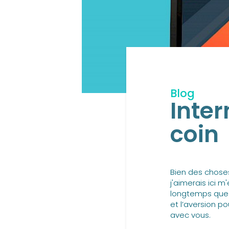
Blog
Inter
coin
Bien des chose
j'aimerais ici m'
longtemps que v
et l’aversion p
avec vous.