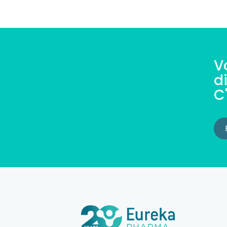
V
d
C