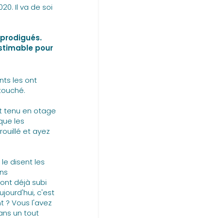
20. Il va de soi
prodigués.
estimable pour
nts les ont
touché.
it tenu en otage
que les
ouillé et ayez
e disent les
ins
ont déjà subi
jourd'hui, c'est
nt ? Vous l'avez
ans un tout