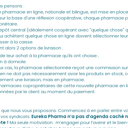
us pensons :
 pharmacie en ligne, nationale et bilingue, est mise en place
 sur la base d'une réflexion coopérative, chaque pharmacie p
riétaire.
trepôt central (idéalement coopérant avec "quelque chose" qu
qui achètent quelque chose en ligne doivent sélectionner le
ser à la caisse.
nt alors 2 options de livraison :
t de leur achat à la pharmacie qu'ils ont choisie ;
on à domicile.
x cas, la pharmacie sélectionnée reçoit une commission sur 
n ne doit pas nécessairement avoir les produits en stock, car
ement une livraison, mais en pharmacie.
pharmacies copropriétaires de cette nouvelle pharmacie en 
ionnées par le client au moment du paiement.
u que nous vous proposons. Commencez à en parler entre vo
 vos syndicats.
Eureka Pharma n’a pas d’agenda caché n
ête !
Ma seule motivation : m’engager pour l’avenir et le bien