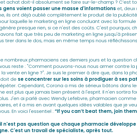
et achat doit-il absolument se faire sur-le-champ ? C’est to
es gens voient passer une masse d'informations
et, deux 
, ils ont déjà oublié complètement le produit de la publicité
 pour laquelle le marketing en ligne concluant avec la formule
énère presque rien, si ce n'est des coûts. C'est pourquoi, c
avons fait que très peu de marketing en ligne jusqu'à présen
us tirer dans le dos, mais en même temps nous réfléchisson
 de nombreux pharmaciens ces derniers jours et la question cl
 vous reste : "Comment pouvons-nous nous armer contre la p
 la vente en ligne ?". Je suis le premier à dire que, dans la ph
doit de
se concentrer sur les soins à prodiguer à ses pa
répéter. Cependant, Corona a mis de sérieux bâtons dans les
e est plus que jamais bien présent à l'esprit. Il n'en sortira fo
lus. J'en ai parlé avec Wendy Lefebvre, pharmacien comme
faires, et il a mis en avant quelques idées valables que je v
us. En voici l'essentiel :
“If you can’t beat them, join them
 il n'est pas question que chaque pharmacie développe
gne. C'est un travail de spécialiste, après tout.