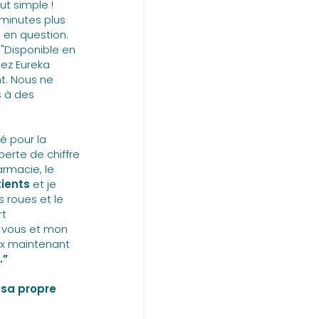
ut simple !
minutes plus
 en question.
 "Disponible en
hez Eureka
t. Nous ne
s à des
é pour la
erte de chiffre
armacie, le
tients
et je
 roues et le
rt
 vous et mon
eux maintenant
.”
 sa propre