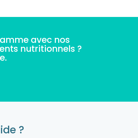
 gamme avec nos
nts nutritionnels ?
e.
ide ?