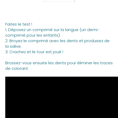
Faites le test !
1. Déposez un comprimé sur la langue (un demi-
comprimé pour les enfants).
2. Broyez le comprimé avec les dents et produisez de
la salive.
3. Crachez et le tour est joué !
Brossez-vous ensuite les dents pour éliminer les traces
de colorant.