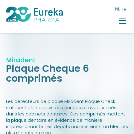
NL
FR
Qui sommes nous
Produits
Webshop
Blog
Fleurs de Bach
Miradent
Témoignages
Plaque Cheque 6
Miradent
Jobs
comprimés
Mörser
Contact
Eureka Care
Les détecteurs de plaque Miradent Plaque Check
s’utilisent déjà depuis des années et avec succès
dans les cabinets dentaires. Ces comprimés mettent
la plaque dentaire en évidence de manière
impressionnante. Les dépôts anciens virent au bleu, les
plus récents au rose.