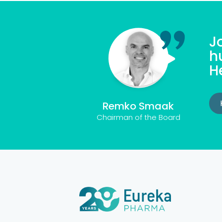
J
h
H
Remko Smaak
Chairman of the Board