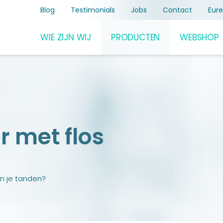
Blog
Testimonials
Jobs
Contact
Eur
WIE ZIJN WIJ
PRODUCTEN
WEBSHOP
Eureka Care
Bach Bloesems
Miradent
Mörser
 met flos
en je tanden?