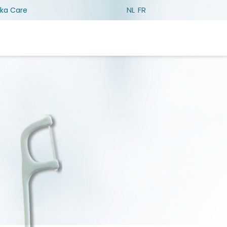
NL
FR
eka Care