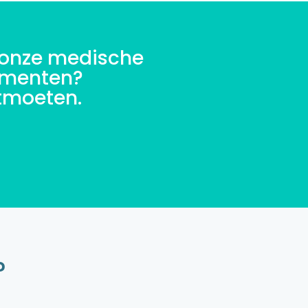
 onze medische
ementen?
ntmoeten.
?